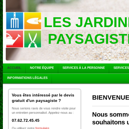
LES JARDIN
PAYSAGIST
ACCUEIL
NOTRE ÉQUIPE
SERVICES À LA PERSONNE
SERVICES
INFORMATIONS LÉGALES
Vous êtes intéressé par le devis
BIENVENUE
gratuit d'un paysagiste ?
Nous serions ravis de vous rendre visite pour
un entretien personnalisé. Appelez-nous au :
Nous sommes
07.62.72.45.45
souhaitons u
Ou utilisez notre
formulaire
.